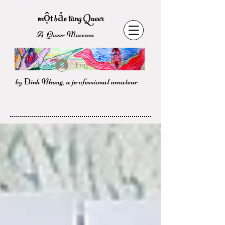
một bảo tàng Queer
A Queer Museum
Log In
by Đinh Nhung, a professional amateur