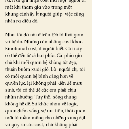
ra. Ít ai ghi nhận cost mà một  người bị 
mất khi tham gia vào trong một 
khung cảnh ấy. Ít người giúp  việc cũng 
nhận ra điều đó.
Như  tôi đã nói ở trên. Đó là thời gian 
và tự do. Nhưng còn những cost khác.  
Emotional cost, ít người biết. Cái này 
có thể đến từ cả hai phía. Cả  phía gia 
chủ khi mối quan hệ không tốt đẹp, 
thuận buồm xuôi gió. Là  người chị, tôi 
có mối quan hệ bình đẳng hơn về 
quyền lực, lại không phải  đến để mưu 
sinh, tôi có thế để các em phải chịu 
nhún nhường. Tuy thế,  sống chung 
không hề dễ. Sự khác nhau về logic, 
quan điểm sống, sự ưu  tiên, thói quen 
mới là mầm mống cho những xung đột 
và gây ra các cost,  chứ không phải 