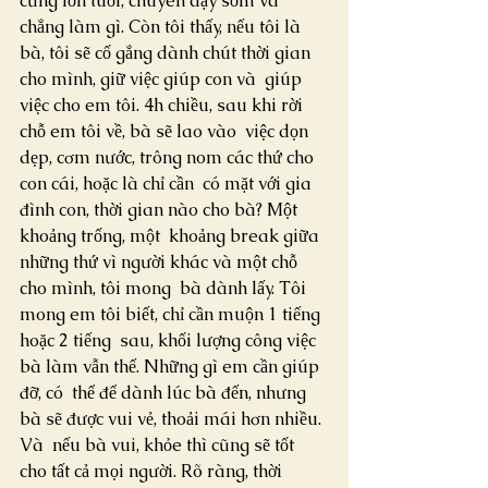
cũng lớn tuổi, chuyên dậy sớm và 
chẳng làm gì. Còn tôi thấy, nếu tôi là  
bà, tôi sẽ cố gắng dành chút thời gian 
cho mình, giữ việc giúp con và  giúp 
việc cho em tôi. 4h chiều, sau khi rời 
chỗ em tôi về, bà sẽ lao vào  việc dọn 
dẹp, cơm nước, trông nom các thứ cho 
con cái, hoặc là chỉ cần  có mặt với gia 
đình con, thời gian nào cho bà? Một 
khoảng trống, một  khoảng break giữa 
những thứ vì người khác và một chỗ 
cho mình, tôi mong  bà dành lấy. Tôi 
mong em tôi biết, chỉ cần muộn 1 tiếng 
hoặc 2 tiếng  sau, khối lượng công việc 
bà làm vẫn thế. Những gì em cần giúp 
đỡ, có  thể để dành lúc bà đến, nhưng 
bà sẽ được vui vẻ, thoải mái hơn nhiều. 
Và  nếu bà vui, khỏe thì cũng sẽ tốt 
cho tất cả mọi người. Rõ ràng, thời  