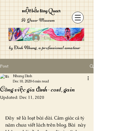
một bảo tàng Queer
A Queer Museum
Log In
by Đinh Nhung, a professional amateur
Post
Nhung Dinh
Dec 10, 2020
6 min read
Công việc gia đình- cost, gain
Updated:
Dec 11, 2020
Đây  sẽ là loạt bài dài. Cảm giác cả tỷ 
năm chưa viết lách trên blog. Bài  này 