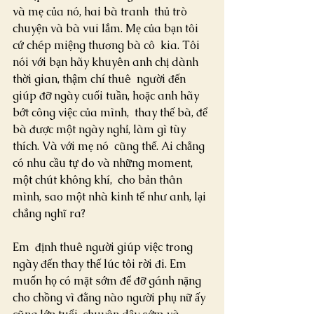
và mẹ của nó, hai bà tranh  thủ trò 
chuyện và bà vui lắm. Mẹ của bạn tôi 
cứ chép miệng thương bà cô  kia. Tôi 
nói với bạn hãy khuyên anh chị dành 
thời gian, thậm chí thuê  người đến 
giúp đỡ ngày cuối tuần, hoặc anh hãy 
bớt công việc của mình,  thay thế bà, để 
bà được một ngày nghỉ, làm gì tùy 
thích. Và với mẹ nó  cũng thế. Ai chẳng 
có nhu cầu tự do và những moment, 
một chút không khí,  cho bản thân 
mình, sao một nhà kinh tế như anh, lại 
chẳng nghĩ ra?
Em  định thuê người giúp việc trong 
ngày đến thay thế lúc tôi rời đi. Em  
muốn họ có mặt sớm để đỡ gánh nặng 
cho chồng vì đằng nào người phụ nữ ấy  