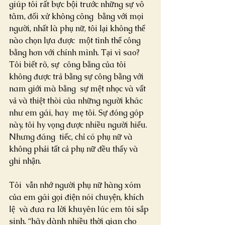
giúp tôi rất bực bội trước những sự vô 
tâm, đối xử không công  bằng với mọi 
người, nhất là phụ nữ, tôi lại không thể 
nào chọn lựa được  một tình thế công 
bằng hơn với chính mình. Tại vì sao? 
Tôi biết rõ, sự  công bằng của tôi 
không được trả bằng sự công bằng với 
nam giới mà bằng  sự mệt nhọc và vất 
vả và thiệt thòi của những người khác 
như em gái, hay  mẹ tôi. Sự đóng góp 
này, tôi hy vọng được nhiều người hiểu. 
Nhưng đáng  tiếc, chỉ có phụ nữ và 
không phải tất cả phụ nữ đều thấy và 
ghi nhận.
Tôi  vẫn nhớ người phụ nữ hàng xóm 
của em gái gọi điện nói chuyện, khích 
lệ  và đưa ra lời khuyên lúc em tôi sắp 
sinh. “hãy dành nhiều thời gian cho  