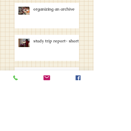
organizing an archive
study trip report- short
References, our
sponsor's list (2)
References for Queer
and Feminist Archive