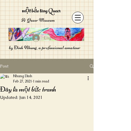
một bảo tàng Queer
A Queer Museum
Log In
by Đinh Nhung, a professional amateur
Post
Nhung Dinh
Feb 27, 2021
1 min read
Đây là một bức tranh
Updated:
Jun 14, 2021